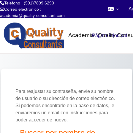
Teléfono : (591)7899 6290
A
Correo electrónico :
academia@quality-consultant.com
Salta al contenido principal
Academia "Quality Consu
Página Principal
Para reajustar su contraseña, envíe su nombre
de usuario o su dirección de correo electrónico.
Si podemos encontrarlo en la base de datos, le
enviaremos un email con instrucciones para
poder acceder de nuevo.
Buscar por nombre de usuario
Buscar por nombre de